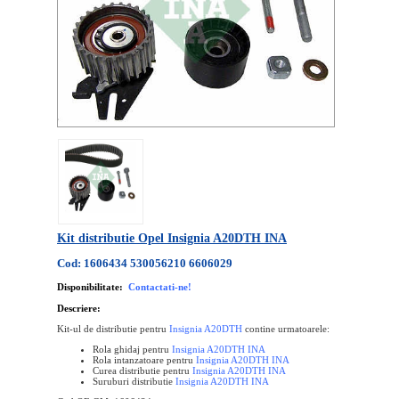
Kit distributie Opel Insignia A20DTH INA
Cod: 1606434 530056210 6606029
Disponibilitate:
Contactati-ne!
Descriere:
Kit-ul de distributie pentru
Insignia A20DTH
contine urmatoarele:
Rola ghidaj pentru
Insignia A20DTH INA
Rola intanzatoare pentru
Insignia A20DTH
INA
Curea distributie pentru
Insignia A20DTH
INA
Suruburi distributie
Insignia A20DTH
INA