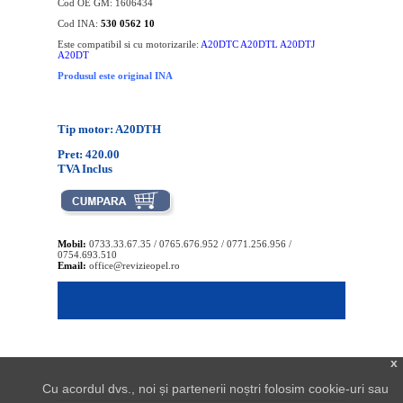
Cod OE GM: 1606434
Cod INA:
530 0562 10
Este compatibil si cu motorizarile:
A20DTC A20DTL A20DTJ
A20DT
Produsul este original INA
Tip motor: A20DTH
Pret: 420.00
TVA Inclus
Mobil:
0733.33.67.35 / 0765.676.952 / 0771.256.956 /
0754.693.510
Email:
office@revizieopel.ro
x
Cu acordul dvs., noi și partenerii noștri folosim cookie-uri sau