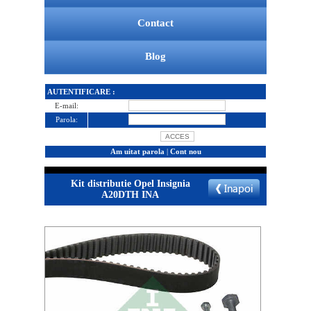
Contact
Blog
AUTENTIFICARE :
E-mail:
Parola:
Am uitat parola
|
Cont nou
Kit distributie Opel Insignia
A20DTH INA