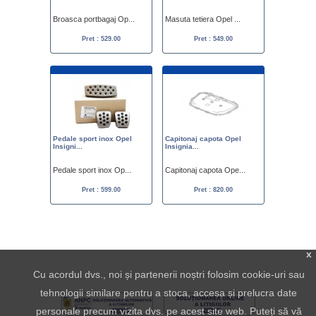
Broasca portbagaj Op...
Masuta tetiera Opel ...
Pret : 529.00
Pret : 549.00
Pedale sport inox Opel
Capitonaj capota Opel
Insigni...
Insignia...
Pedale sport inox Op...
Capitonaj capota Ope...
Pret : 599.00
Pret : 820.00
x
Cu acordul dvs., noi și partenerii noștri folosim cookie-uri sau
tehnologii similare pentru a stoca, accesa și prelucra date
personale precum vizita dvs. pe acest site web. Puteți să vă