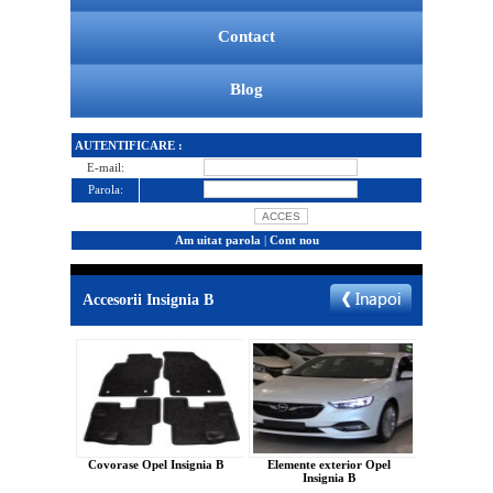
Contact
Blog
AUTENTIFICARE :
E-mail:
Parola:
Am uitat parola
|
Cont nou
Accesorii Insignia B
Covorase Opel Insignia B
Elemente exterior Opel
Insignia B