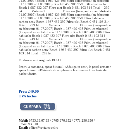
01.07.2007) Bosch 1 987 429 405 Filtru combustibil (an fabricatie
01.10.2005-01.05.2006) Bosch 0 450 905 959 Filtru habitaclu
Bosch 1 987 432 097 Filtru ulei Bosch 0 451 103 314 Total 299
lei Varianta 2: Filtru aer (incepand cu an fabricatie
01.07.2007) Bosch 1 987 429 405 Filtru combustibil (an fabricatie
01.10.2005-01.05.2006) Bosch 0 450 905 959 Filtru habitaclu
carbon activ Bosch 1 987 432 397 Filtru ulei Bosch 0 451 103 314
Total 299 lei Varianta 3: Filtru aer (incepand cu
an fabricatie 01.07.2007) Bosch 1 987 429 405 Filtru combustibil
(incepand cu an fabricatie 01.10.2005) Bosch F 026 403 006 Filtru
habitaclu Bosch 1 987 432 097 Filtru ulei Bosch 0 451 103 314
Total 249 lei Varianta 4: Filtru aer (incepand cu
an fabricatie 01.07.2007) Bosch 1 987 429 405 Filtru combustibil
(incepand cu an fabricatie 01.10.2005) Bosch F 026 403 006 Filtru
habitaclu carbon activ Bosch 1 987 432 397 Filtru ulei Bosch 0 451
103 314 Total 269 lei
Produsele sunt originale BOSCH
Pentru a comanda, apasa butonul <Adauga in cos>, la pasul urmator
apasa butonul <Plateste> si completeaza la comentarii varianta de
pachet dorita.
Pret: 249.00
TVA Inclus
Mobil:
0733.33.67.35 / 0765.676.952 / 0771.256.956 /
0754.693.510
Email:
office@revizieopel.ro