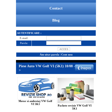
Contact
Blog
AUTENTIFICARE :
E-mail:
Parola:
Am uitat parola
|
Cont nou
Piese Auto VW Golf VI (5K1) 10/08 -
>
Motor si ambreiaj VW Golf
VI 5K1
Pachete revizie VW Golf VI
5K1