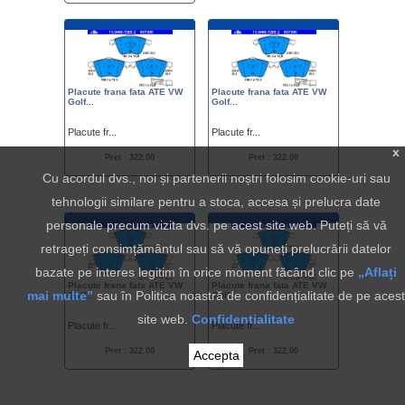
Placute frana fata ATE VW
Placute frana fata ATE VW
Golf...
Golf...
Placute fr...
Placute fr...
x
Pret : 322.00
Pret : 322.00
Cu acordul dvs., noi și partenerii noștri folosim cookie-uri sau
tehnologii similare pentru a stoca, accesa și prelucra date
personale precum vizita dvs. pe acest site web. Puteți să vă
retrageți consimțământul sau să vă opuneți prelucrării datelor
bazate pe interes legitim în orice moment făcând clic pe
„Aflați
Placute frana fata ATE VW
Placute frana fata ATE VW
mai multe”
sau în Politica noastră de confidențialitate de pe acest
Golf...
Golf...
site web.
Confidentialitate
Placute fr...
Placute fr...
Pret : 322.00
Pret : 322.00
Accepta