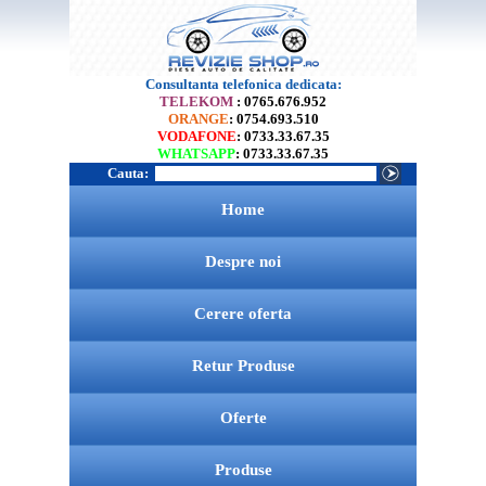
Consultanta telefonica dedicata:
TELEKOM
: 0765.676.952
ORANGE
: 0754.693.510
VODAFONE
: 0733.33.67.35
WHATSAPP
: 0733.33.67.35
Cauta:
Home
Despre noi
Cerere oferta
Retur Produse
Oferte
Produse