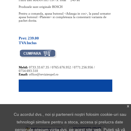
Filtru ulei MANN HU719/7X Total 249 lei
Produsele sunt originale BOSCH
Pentru a comanda, apasa butonul <Adauga in cos>, la pasul urmator
apasa butonul <Plateste> si completeaza la comentarii varianta de
pachet dorita.
Pret: 239.00
TVA Inclus
Mobil:
0733.33.67.35 / 0765.676.952 / 0771.256.956 /
0754.693.510
Email:
office@revizieopel.ro
x
Cu acordul dvs., noi și partenerii noștri folosim cookie-uri sau
tehnologii similare pentru a stoca, accesa și prelucra date
personale precum vizita dvs. pe acest site web. Puteți să vă