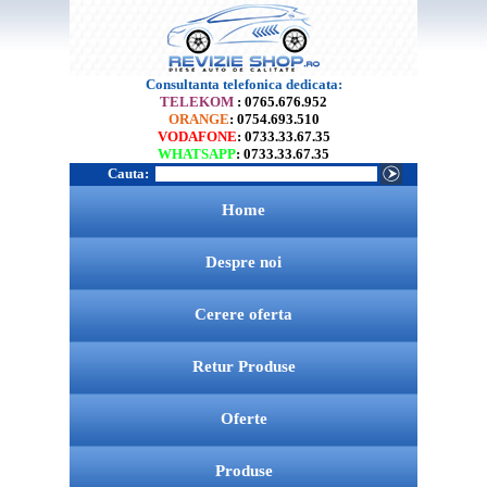
Consultanta telefonica dedicata:
TELEKOM
: 0765.676.952
ORANGE
: 0754.693.510
VODAFONE
: 0733.33.67.35
WHATSAPP
: 0733.33.67.35
Cauta:
Home
Despre noi
Cerere oferta
Retur Produse
Oferte
Produse