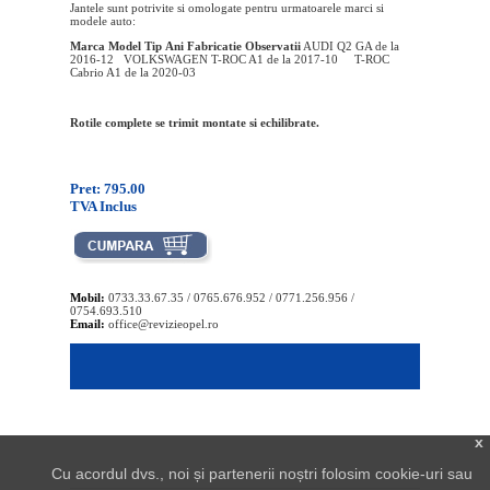
Jantele sunt potrivite si omologate pentru urmatoarele marci si
modele auto:
Marca
Model
Tip
Ani Fabricatie
Observatii
AUDI Q2 GA de la
2016-12 VOLKSWAGEN T-ROC A1 de la 2017-10 T-ROC
Cabrio A1 de la 2020-03
Rotile complete se trimit montate si echilibrate.
Pret: 795.00
TVA Inclus
Mobil:
0733.33.67.35 / 0765.676.952 / 0771.256.956 /
0754.693.510
Email:
office@revizieopel.ro
x
Cu acordul dvs., noi și partenerii noștri folosim cookie-uri sau