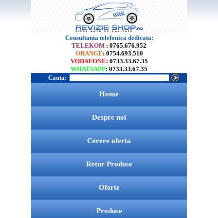
Consultanta telefonica dedicata:
TELEKOM
: 0765.676.952
ORANGE
: 0754.693.510
VODAFONE
: 0733.33.67.35
WHATSAPP
: 0733.33.67.35
Cauta:
Home
Despre noi
Cerere oferta
Retur Produse
Oferte
Produse