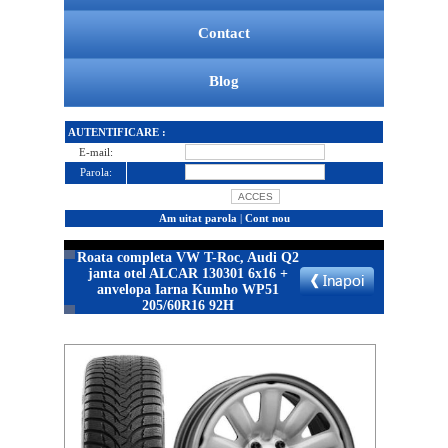
Contact
Blog
AUTENTIFICARE :
E-mail:
Parola:
Am uitat parola
|
Cont nou
Roata completa VW T-Roc, Audi Q2
janta otel ALCAR 130301 6x16 +
anvelopa Iarna Kumho WP51
205/60R16 92H