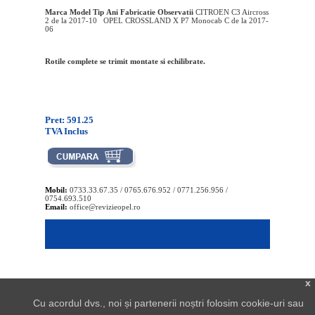
Marca
Model
Tip
Ani Fabricatie
Observatii
CITROEN C3 Aircross
2 de la 2017-10 OPEL CROSSLAND X P7 Monocab C de la 2017-
06
Rotile complete se trimit montate si echilibrate.
Pret: 591.25
TVA Inclus
Mobil:
0733.33.67.35 / 0765.676.952 / 0771.256.956 /
0754.693.510
Email:
office@revizieopel.ro
x
Cu acordul dvs., noi și partenerii noștri folosim cookie-uri sau