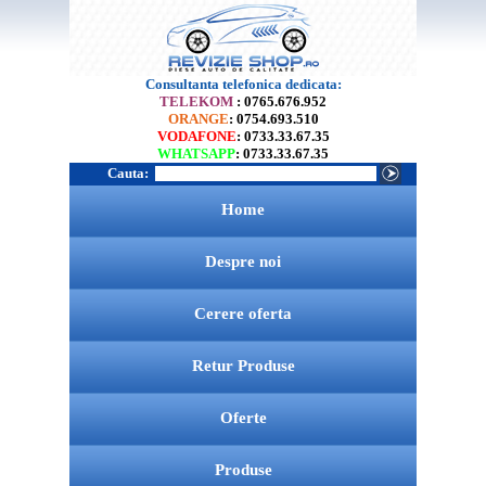
Consultanta telefonica dedicata:
TELEKOM
: 0765.676.952
ORANGE
: 0754.693.510
VODAFONE
: 0733.33.67.35
WHATSAPP
: 0733.33.67.35
Cauta:
Home
Despre noi
Cerere oferta
Retur Produse
Oferte
Produse