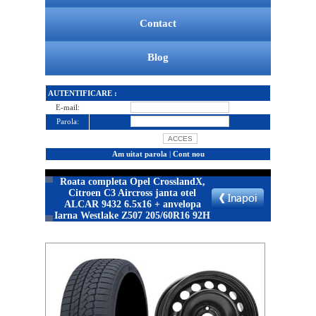
Contact
Blog
AUTENTIFICARE :
E-mail:
Parola:
Am uitat parola
|
Cont nou
Roata completa Opel CrosslandX,
Citroen C3 Aircross janta otel
ALCAR 9432 6.5x16 + anvelopa
Iarna Westlake Z507 205/60R16 92H