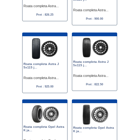
Roata completa Astra...
Roata completa Astra...
Pret : 826.25
Pret : 900.00
Roata completa Astra J
Roata completa Astra J
5x115 j...
5x115 j...
Roata completa Astra...
Roata completa Astra...
Pret : 822.50
Pret : 925.00
Roata completa Opel Astra
Roata completa Opel Astra
K ja...
K ja...