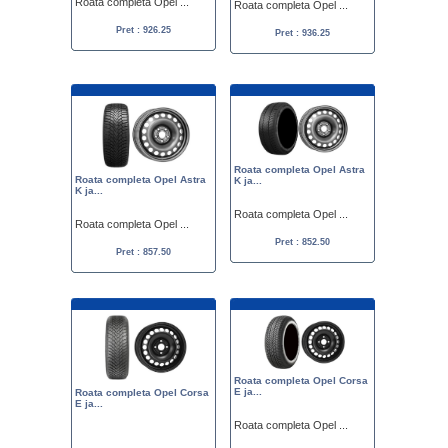
Roata completa Opel ...
Roata completa Opel ...
Pret : 926.25
Pret : 936.25
Roata completa Opel Astra
Roata completa Opel Astra
K ja...
K ja...
Roata completa Opel ...
Roata completa Opel ...
Pret : 852.50
Pret : 857.50
Roata completa Opel Corsa
E ja...
Roata completa Opel Corsa
E ja...
Roata completa Opel ...