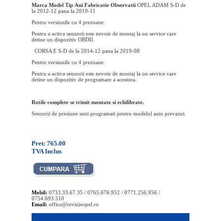
Marca
Model
Tip
Ani Fabricatie
Observatii
OPEL ADAM S-D de
la 2012-12 pana la 2019-11
Pentru versiunile cu 4 prezoane.
Pentru a activa senzorii este nevoie de montaj la un service care
detine un dispozitiv OBDII.
CORSA E S-D de la 2014-12 pana la 2019-08
Pentru versiunile cu 4 prezoane.
Pentru a activa senzorii este nevoie de montaj la un service care
detine un dispozitiv de programare a acestora.
Rotile complete se trimit montate si echilibrate.
Senzorii de presiune sunt programati pentru modelul auto prevazut.
Pret: 765.00
TVA Inclus
Mobil:
0733.33.67.35 / 0765.676.952 / 0771.256.956 /
0754.693.510
Email:
office@revizieopel.ro