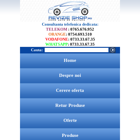
Consultanta telefonica dedicata:
TELEKOM
: 0765.676.952
ORANGE
: 0754.693.510
VODAFONE
: 0733.33.67.35
WHATSAPP
: 0733.33.67.35
Cauta:
Home
Despre noi
Cerere oferta
Retur Produse
Oferte
Produse