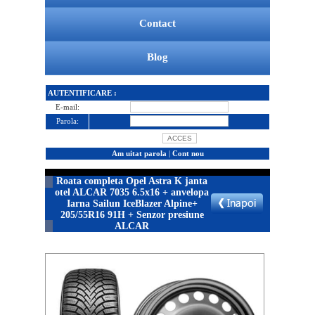
Contact
Blog
AUTENTIFICARE :
E-mail:
Parola:
Am uitat parola
|
Cont nou
Roata completa Opel Astra K janta
otel ALCAR 7035 6.5x16 + anvelopa
Iarna Sailun IceBlazer Alpine+
205/55R16 91H + Senzor presiune
ALCAR