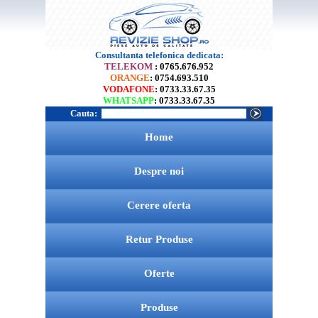
Consultanta telefonica dedicata:
TELEKOM
: 0765.676.952
ORANGE
: 0754.693.510
VODAFONE
: 0733.33.67.35
WHATSAPP
: 0733.33.67.35
Cauta:
Home
Despre noi
Cerere oferta
Retur Produse
Oferte
Produse