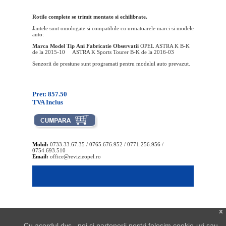
Rotile complete se trimit montate si echilibrate.
Jantele sunt omologate si compatibile cu urmatoarele marci si modele
auto:
Marca
Model
Tip
Ani Fabricatie
Observatii
OPEL ASTRA K B-K
de la 2015-10 ASTRA K Sports Tourer B-K de la 2016-03
Senzorii de presiune sunt programati pentru modelul auto prevazut.
Pret: 857.50
TVA Inclus
Mobil:
0733.33.67.35 / 0765.676.952 / 0771.256.956 /
0754.693.510
Email:
office@revizieopel.ro
x
Cu acordul dvs., noi și partenerii noștri folosim cookie-uri sau