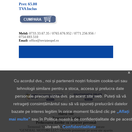
Pret: 65.00
TVA Inclus
Mobil:
0733.33.67.35 / 0765.676.952 / 0771.256.956 /
0754.693.510
Email:
office@revizieopel.ro
x
Cu acordul dvs., noi și partenerii noștri folosim cookie-uri sau
tehnologii similare pentru a stoca, accesa și prelucra date
personale precum vizita dvs. pe acest site web. Puteți să vă
retrageți consimțământul sau să vă opuneți prelucrării datelor
bazate pe interes legitim în orice moment făcând clic pe
„Aflați
Harta Site
Termeni si conditii
mai multe”
sau în Politica noastră de confidențialitate de pe acest
Prelucrarea datelor cu caracter personal
site web.
Confidentialitate
Termenul "OPEL" si sigla aferenta sunt marci inregistrate
"GENERAL MOTORS LLC". Ofertele prezentate pe acest site apartin