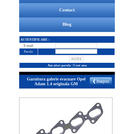
Contact
Blog
AUTENTIFICARE :
E-mail:
Parola:
Am uitat parola
|
Cont nou
Garnitura galerie evacuare Opel
Adam 1.4 originala GM