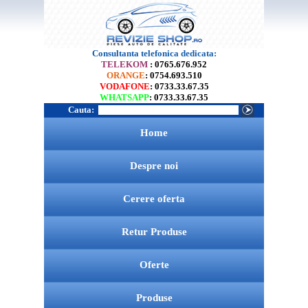
Consultanta telefonica dedicata:
TELEKOM
: 0765.676.952
ORANGE
: 0754.693.510
VODAFONE
: 0733.33.67.35
WHATSAPP
: 0733.33.67.35
Cauta:
Home
Despre noi
Cerere oferta
Retur Produse
Oferte
Produse