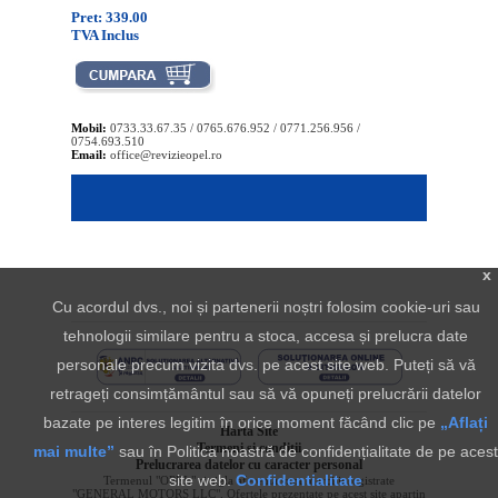
Pret: 339.00
TVA Inclus
Mobil:
0733.33.67.35 / 0765.676.952 / 0771.256.956 /
0754.693.510
Email:
office@revizieopel.ro
x
Cu acordul dvs., noi și partenerii noștri folosim cookie-uri sau
tehnologii similare pentru a stoca, accesa și prelucra date
personale precum vizita dvs. pe acest site web. Puteți să vă
retrageți consimțământul sau să vă opuneți prelucrării datelor
bazate pe interes legitim în orice moment făcând clic pe
„Aflați
Harta Site
Termeni si conditii
mai multe”
sau în Politica noastră de confidențialitate de pe acest
Prelucrarea datelor cu caracter personal
site web.
Confidentialitate
Termenul "OPEL" si sigla aferenta sunt marci inregistrate
"GENERAL MOTORS LLC". Ofertele prezentate pe acest site apartin