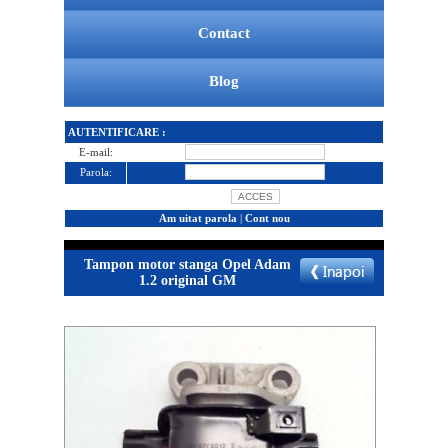
Contact
Blog
AUTENTIFICARE :
E-mail:
Parola:
Am uitat parola
|
Cont nou
Tampon motor stanga Opel Adam
1.2 original GM