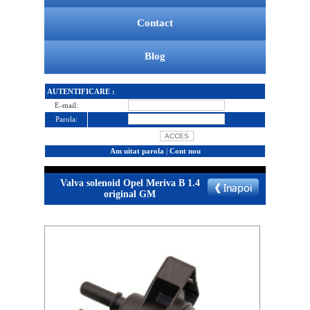
Contact
Blog
AUTENTIFICARE :
E-mail:
Parola:
Am uitat parola
|
Cont nou
Valva solenoid Opel Meriva B 1.4
original GM