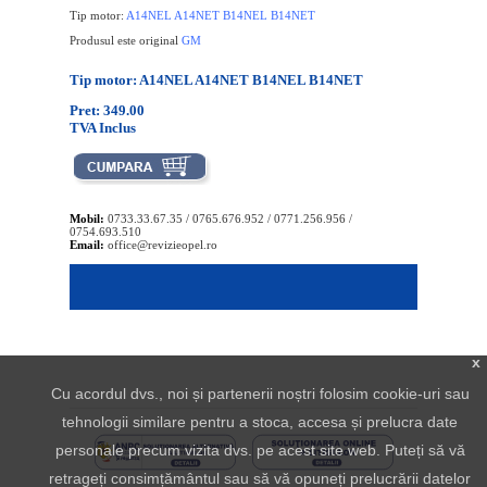
Tip motor:
A14NEL A14NET B14NEL B14NET
Produsul este original
GM
Tip motor: A14NEL A14NET B14NEL B14NET
Pret: 349.00
TVA Inclus
Mobil:
0733.33.67.35 / 0765.676.952 / 0771.256.956 /
0754.693.510
Email:
office@revizieopel.ro
x
Cu acordul dvs., noi și partenerii noștri folosim cookie-uri sau
tehnologii similare pentru a stoca, accesa și prelucra date
personale precum vizita dvs. pe acest site web. Puteți să vă
retrageți consimțământul sau să vă opuneți prelucrării datelor