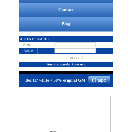
Contact
Blog
AUTENTIFICARE :
E-mail:
Parola:
Am uitat parola
|
Cont nou
Bec H7 white + 50% original GM