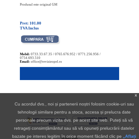
Produsul este original GM
Pret: 101.00
TVA Inclus
Mobil:
0733.33.67.35 / 0765.676.952 / 0771.256.956 /
0754.693.510
Email:
office@revizieopel.ro
x
Cu acordul dvs., noi și partenerii noștri folosim cookie-uri sau
tehnologii similare pentru a stoca, accesa și prelucra date
personale precum vizita dvs. pe acest site web. Puteți să vă
retrageți consimțământul sau să vă opuneți prelucrării datelor
bazate pe interes legitim în orice moment făcând clic pe
„Aflați
Harta Site