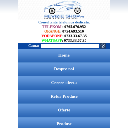
Consultanta telefonica dedicata:
TELEKOM
: 0765.676.952
ORANGE
: 0754.693.510
VODAFONE
: 0733.33.67.35
WHATSAPP
: 0733.33.67.35
Cauta:
Home
Despre noi
Cerere oferta
Retur Produse
Oferte
Produse