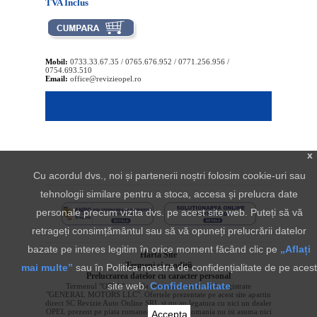
TVA Inclus
Mobil:
0733.33.67.35 / 0765.676.952 / 0771.256.956 /
0754.693.510
Email:
office@revizieopel.ro
x
Cu acordul dvs., noi și partenerii noștri folosim cookie-uri sau
tehnologii similare pentru a stoca, accesa și prelucra date
personale precum vizita dvs. pe acest site web. Puteți să vă
retrageți consimțământul sau să vă opuneți prelucrării datelor
bazate pe interes legitim în orice moment făcând clic pe
„Aflați
Harta Site
Termeni si conditii
mai multe”
sau în Politica noastră de confidențialitate de pe acest
Prelucrarea datelor cu caracter personal
site web.
Confidentialitate
Termenul "OPEL" si sigla aferenta sunt marci inregistrate
"GENERAL MOTORS LLC". Ofertele prezentate pe acest site apartin
direct SC Revizie Auto Online SRL si nu au legatura cu nici un dealer
OPEL prezent pe piata romaneasca. OPEL Romania nu isi asuma nici
Accepta