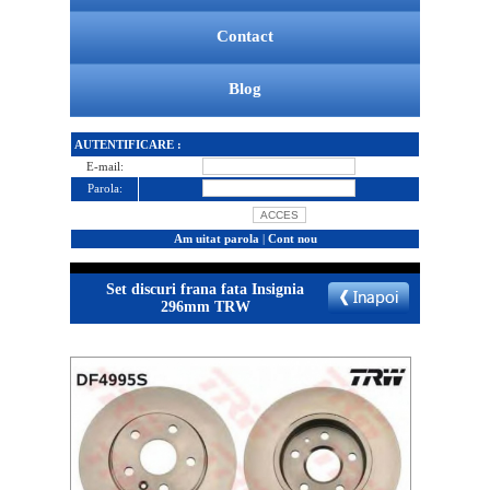
Contact
Blog
AUTENTIFICARE :
E-mail:
Parola:
Am uitat parola
|
Cont nou
Set discuri frana fata Insignia
296mm TRW