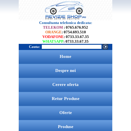
Consultanta telefonica dedicata:
TELEKOM
: 0765.676.952
ORANGE
: 0754.693.510
VODAFONE
: 0733.33.67.35
WHATSAPP
: 0733.33.67.35
Cauta:
Home
Despre noi
Cerere oferta
Retur Produse
Oferte
Produse