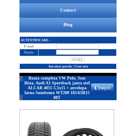
Contact
Blog
AUTENTIFICARE :
E-mail:
Parola:
Am uitat parola
|
Cont nou
Roata completa VW Polo, Seat
Ibiza, Audi A1 Sportback janta otel
ALCAR 4055 5.5x15 + anvelopa
Iarna Sumitomo WT200 185/65R15
88T