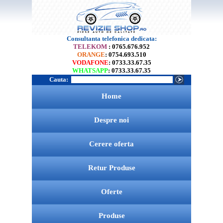
Consultanta telefonica dedicata:
TELEKOM
: 0765.676.952
ORANGE
: 0754.693.510
VODAFONE
: 0733.33.67.35
WHATSAPP
: 0733.33.67.35
Cauta:
Home
Despre noi
Cerere oferta
Retur Produse
Oferte
Produse