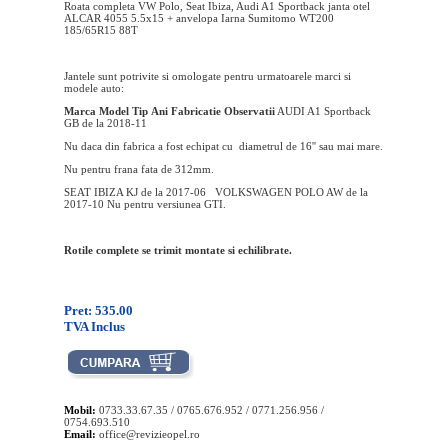
Roata completa VW Polo, Seat Ibiza, Audi A1 Sportback janta otel
ALCAR 4055 5.5x15 + anvelopa Iarna Sumitomo WT200
185/65R15 88T
Jantele sunt potrivite si omologate pentru urmatoarele marci si
modele auto:
Marca
Model
Tip
Ani Fabricatie
Observatii
AUDI A1 Sportback
GB de la 2018-11
Nu daca din fabrica a fost echipat cu diametrul de 16'' sau mai mare.
Nu pentru frana fata de 312mm.
SEAT IBIZA KJ de la 2017-06 VOLKSWAGEN POLO AW de la
2017-10 Nu pentru versiunea GTI.
Rotile complete se trimit montate si echilibrate.
Pret: 535.00
TVA Inclus
Mobil:
0733.33.67.35 / 0765.676.952 / 0771.256.956 /
0754.693.510
Email:
office@revizieopel.ro