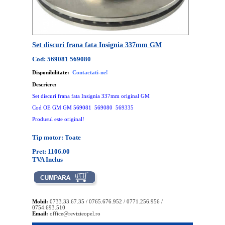
Set discuri frana fata Insignia 337mm GM
Cod: 569081 569080
Disponibilitate:
Contactati-ne!
Descriere:
Set discuri frana fata Insignia 337mm original GM
Cod OE GM GM 569081 569080 569335
Produsul este original!
Tip motor: Toate
Pret: 1106.00
TVA Inclus
Mobil:
0733.33.67.35 / 0765.676.952 / 0771.256.956 /
0754.693.510
Email:
office@revizieopel.ro