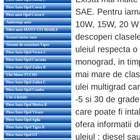
Piese Auto Opel Corsa D
SAE. Pentru iarn
Piese auto Opel Corsa E
10W, 15W, 20 W s
Ambreiaje auto
Filtre auto MANN UFI MAHLE
descoperi clasele
Scuturi motor auto
Sisteme de securitate Viper
uleiul respecta o
Piese Auto Opel Vectra C
monograd, in tim
Piese Auto Opel Cascada
Piese Auto Opel Zafira B
mai mare de clas
Ulei Motor FUCHS
Piese Auto Opel Zafira C
ulei multigrad ca
Piese Auto Opel Combo
-5 si 30 de grad
Ulei si lichide
Piese Auto Opel Meriva B
care poate fi inta
Piese Auto Opel Vivaro
Piese Auto Opel Agila
ofera informatii 
Piese Auto Opel Tigra B
uleiul : diesel s
Piese Auto Opel GT