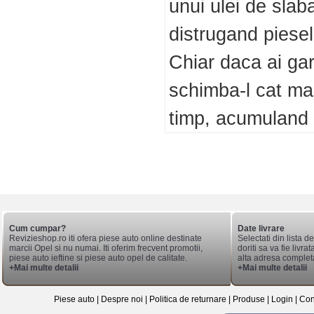
unui ulei de slab
distrugand piesel
Chiar daca ai gara
schimba-l cat ma
timp, acumuland 
Cum cumpar?
Date livrare
Revizieshop.ro iti ofera piese auto online destinate
Selectati din lista 
marcii Opel si nu numai. Iti oferim frecvent promotii,
doriti sa va fie livr
piese auto ieftine si piese auto opel de calitate.
alta adresa complet
+Mai multe detalii
+Mai multe detalii
Piese auto
|
Despre noi
|
Politica de returnare
|
Produse
|
Login
|
Con