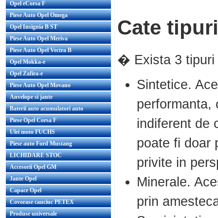
Opel eCorsa F
Piese Auto Opel Omega
Cate tipur
Opel Insignia B ST
Piese Auto Opel Meriva
Piese Auto Opel Vectra B
� Exista 3 tipuri
Opel Mokka-e
Opel Zafira-e
Sintetice. Ace
Piese Auto Opel Movano
Anvelope si jante
performanta, c
Baterii auto acumulatori auto
indiferent de 
Piese Opel Corsa F
Ulei moto FUCHS
poate fi doar
Piese auto Ford Mustang
LICHIDARE STOC
privite in per
Accesorii Opel GM
Minerale. Aces
Jante Opel
Capace Opel
prin amesteca
Covorase cauciuc PETEX
Produse universale