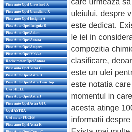
care urmeaza sa i
Piese auto Opel Crossland X
uleiului, despre 
Piese auto Opel Grandland X
Piese auto Opel Insignia A
este dedicat. Exi
Piese Auto Opel Insignia B
Piese Auto Opel Adam
le iei in conside
Piese Auto Opel Antara
compozitia chimic
Piese Auto Opel Ampera
Piese Auto Opel Mokka
clasificare, deoa
Racire motor Opel Antara
Piese auto Opel Astra G
este un ulei pen
Piese Auto Opel Astra H
este notatia care 
Piese Auto Opel Astra Twin Top
Ulei SHELL
momentul in care
Piese Auto Opel Astra J
Piese auto Opel Astra GTC
acesta atinge 100
Opel ASTRA
informatii despre
Ulei motor FUCHS
Piese auto Opel Astra K
Exista mai multe 
Piese Auto Opel Corsa C