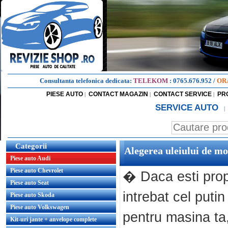
Consultanta telefonica dedicata:
TELEKOM
:
0765.676.952
/
OR
PIESE AUTO
CONTACT MAGAZIN
CONTACT SERVICE
PR
|
|
|
SERVICE AUTO
|
Categorii
Alegerea uleiului de mo
Piese auto Audi
Piese auto Chevrolet
� Daca esti propr
Piese auto Seat
intrebat cel puti
Piese auto Skoda
Piese auto Volkswagen
pentru masina ta,
Kit-uri jante + anvelope complete