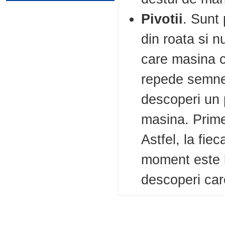
Pivotii
. Sunt 
din roata si n
care masina ci
repede semne 
descoperi un p
masina. Prime
Astfel, la fie
moment este b
descoperi car