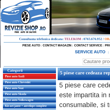
Consultanta telefonica dedicata:
TELEKOM
:
0765.676.952
/
OR
PIESE AUTO
CONTACT MAGAZIN
CONTACT SERVICE
PR
|
|
|
SERVICE AUTO
|
Categorii
5 piese care cedeaza re
Piese auto Audi
Piese auto Chevrolet
5 piese care ce
Piese auto Seat
este impartita in
Piese auto Skoda
Piese auto Volkswagen
consumabile, si t
Kit-uri jante + anvelope complete