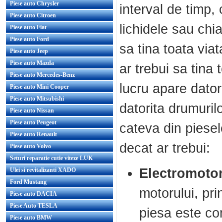
Piese auto Chrysler
interval de timp, 
Piese auto Citroen
lichidele sau chia
Piese auto Fiat
Piese auto Ford
sa tina toata via
Piese auto Jeep
Piese auto Mazda
ar trebui sa tina 
Piese auto Mercedes-Benz
lucru apare datori
Piese auto Mini Cooper
Piese auto Mitsubishi
datorita drumuril
Piese auto Nissan
Piese auto Peugeot
cateva din piesel
Piese auto Renault
decat ar trebui:
Piese auto Volvo
Seturi reparatie cutie viteze LUK
Electromoto
Ulei si revitalizanti XADO
Ford Mustang
motorului, pri
Piese auto DACIA
Piese Auto TESLA
piesa este con
Piese auto BMW