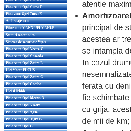
atentie maxima
Piese Auto Opel Corsa D
Amortizoare
Piese auto Opel Corsa E
Ambreiaje auto
principal de s
Filtre auto MANN UFI MAHLE
Scuturi motor auto
acestea ar tre
Sisteme de securitate Viper
se intampla do
Piese Auto Opel Vectra C
Piese Auto Opel Cascada
In cazul drumu
Piese Auto Opel Zafira B
Ulei Motor FUCHS
nesemnalizate
Piese Auto Opel Zafira C
ferata cu deni
Piese Auto Opel Combo
Ulei si lichide
fie schimbate
Piese Auto Opel Meriva B
Piese Auto Opel Vivaro
cu grija, ace
Piese Auto Opel Agila
de mii de km;
Piese Auto Opel Tigra B
Piese Auto Opel GT