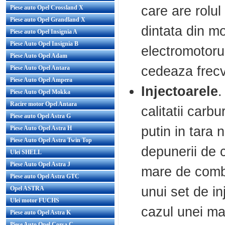
care are rolul
Piese auto Opel Crossland X
Piese auto Opel Grandland X
dintata din mo
Piese auto Opel Insignia A
Piese Auto Opel Insignia B
electromotorul
Piese Auto Opel Adam
cedeaza frecv
Piese Auto Opel Antara
Piese Auto Opel Ampera
Injectoarele
.
Piese Auto Opel Mokka
Racire motor Opel Antara
calitatii carb
Piese auto Opel Astra G
putin in tara 
Piese Auto Opel Astra H
Piese Auto Opel Astra Twin Top
depunerii de 
Ulei SHELL
Piese Auto Opel Astra J
mare de combu
Piese auto Opel Astra GTC
unui set de in
Opel ASTRA
Ulei motor FUCHS
cazul unei ma
Piese auto Opel Astra K
Piese Auto Opel Corsa C