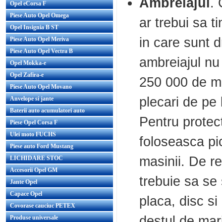
Ambreiajul
. 
Opel eCorsa F
Piese Auto Opel Omega
ar trebui sa ti
Opel Insignia B ST
in care sunt d
Piese Auto Opel Meriva
Piese Auto Opel Vectra B
ambreiajul nu
Opel Mokka-e
Opel Zafira-e
250 000 de m.
Piese Auto Opel Movano
plecari de pe 
Anvelope si jante
Baterii auto acumulatori auto
Pentru protec
Piese Opel Corsa F
Ulei moto FUCHS
foloseasca pi
Piese auto Ford Mustang
masinii. De r
LICHIDARE STOC
Accesorii Opel GM
trebuie sa se
Jante Opel
Capace Opel
placa, disc si
Covorase cauciuc PETEX
destul de mar
Produse universale