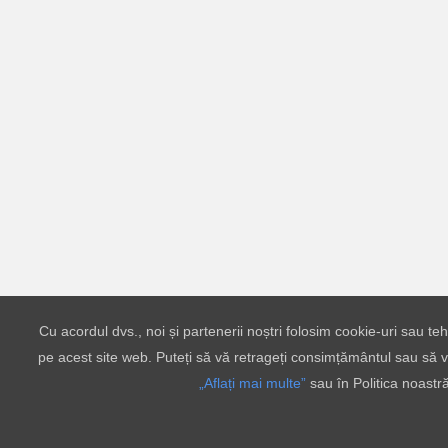
Cu acordul dvs., noi și partenerii noștri folosim cookie-uri sau t
pe acest site web. Puteți să vă retrageți consimțământul sau să v
„Aflați mai multe”
sau în Politica noastr