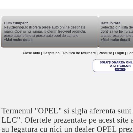
Cum cumpar?
Date livrare
Revizieshop.ro iti ofera piese auto online destinate
Selectati din lista 
marcii Opel si nu numai. Iti oferim frecvent promotii,
doriti sa va fie livr
piese auto ieftine si piese auto opel de calitate.
alta adresa complet
+Mai multe detalii
+Mai multe detalii
Piese auto
|
Despre noi
|
Politica de returnare
|
Produse
|
Login
|
Con
Termenul "OPEL" si sigla aferenta s
LLC". Ofertele prezentate pe acest site
au legatura cu nici un dealer OPEL pre