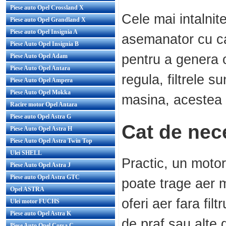
Piese auto Opel Crossland X
Cele mai intalnite
Piese auto Opel Grandland X
Piese auto Opel Insignia A
asemanator cu car
Piese Auto Opel Insignia B
pentru a genera 
Piese Auto Opel Adam
Piese Auto Opel Antara
regula, filtrele s
Piese Auto Opel Ampera
Piese Auto Opel Mokka
masina, acestea 
Racire motor Opel Antara
Piese auto Opel Astra G
Cat de nece
Piese Auto Opel Astra H
Piese Auto Opel Astra Twin Top
Ulei SHELL
Practic, un motor
Piese Auto Opel Astra J
Piese auto Opel Astra GTC
poate trage aer m
Opel ASTRA
oferi aer fara fil
Ulei motor FUCHS
Piese auto Opel Astra K
de praf sau alte 
Piese Auto Opel Corsa C