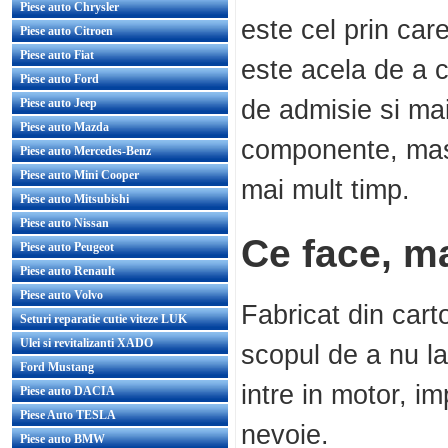
Piese auto Chrysler
este cel prin care
Piese auto Citroen
Piese auto Fiat
este acela de a c
Piese auto Ford
de admisie si mai
Piese auto Jeep
Piese auto Mazda
componente, masi
Piese auto Mercedes-Benz
Piese auto Mini Cooper
mai mult timp.
Piese auto Mitsubishi
Piese auto Nissan
Ce face, ma
Piese auto Peugeot
Piese auto Renault
Piese auto Volvo
Fabricat din carto
Seturi reparatie cutie viteze LUK
Ulei si revitalizanti XADO
scopul de a nu la
Ford Mustang
intre in motor, i
Piese auto DACIA
Piese Auto TESLA
nevoie.
Piese auto BMW