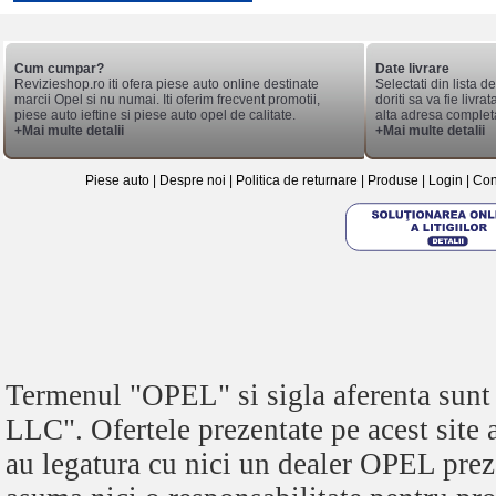
Cum cumpar?
Date livrare
Revizieshop.ro iti ofera piese auto online destinate
Selectati din lista 
marcii Opel si nu numai. Iti oferim frecvent promotii,
doriti sa va fie livr
piese auto ieftine si piese auto opel de calitate.
alta adresa complet
+Mai multe detalii
+Mai multe detalii
Piese auto
|
Despre noi
|
Politica de returnare
|
Produse
|
Login
|
Con
Termenul "OPEL" si sigla aferenta s
LLC". Ofertele prezentate pe acest site
au legatura cu nici un dealer OPEL pre