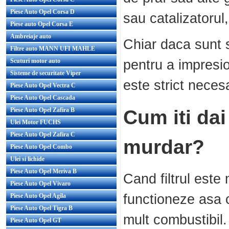
Piese Auto Opel Corsa D
sau catalizatorul
Piese auto Opel Corsa E
Ambreiaje auto
Chiar daca sunt so
Filtre auto MANN UFI MAHLE
pentru a impresio
Scuturi motor auto
Sisteme de securitate Viper
este strict neces
Piese Auto Opel Vectra C
Piese Auto Opel Cascada
Cum iti dai
Piese Auto Opel Zafira B
Ulei Motor FUCHS
Piese Auto Opel Zafira C
murdar?
Piese Auto Opel Combo
Ulei si lichide
Piese Auto Opel Meriva B
Cand filtrul est
Piese Auto Opel Vivaro
functioneze asa 
Piese Auto Opel Agila
Piese Auto Opel Tigra B
mult combustibil.
Piese Auto Opel GT