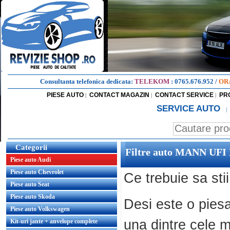
Consultanta telefonica dedicata:
TELEKOM
:
0765.676.952
/
OR
PIESE AUTO
CONTACT MAGAZIN
CONTACT SERVICE
PR
|
|
|
SERVICE AUTO
|
Categorii
Filtre auto MANN UF
Piese auto Audi
Piese auto Chevrolet
Ce trebuie sa stii
Piese auto Seat
Piese auto Skoda
Desi este o piesa
Piese auto Volkswagen
una dintre cele m
Kit-uri jante + anvelope complete