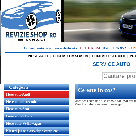
Consultanta telefonica dedicata:
TELEKOM
:
0765.676.952
/
OR
PIESE AUTO
CONTACT MAGAZIN
CONTACT SERVICE
PR
|
|
|
SERVICE AUTO
|
Categorii
Ce este in cos?
Piese auto Audi
Atentie! Daca doriti sa comandati mai mult
Piese auto Chevrolet
Cosul tau de cumparaturi este gol!
Piese auto Seat
Piese auto Skoda
Piese auto Volkswagen
Kit-uri jante + anvelope complete