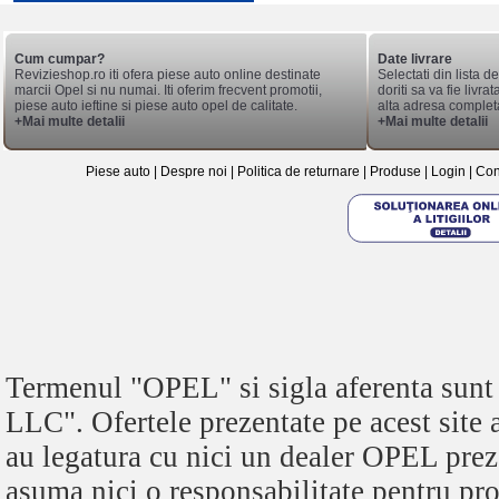
Cum cumpar?
Date livrare
Revizieshop.ro iti ofera piese auto online destinate
Selectati din lista 
marcii Opel si nu numai. Iti oferim frecvent promotii,
doriti sa va fie livr
piese auto ieftine si piese auto opel de calitate.
alta adresa complet
+Mai multe detalii
+Mai multe detalii
Piese auto
|
Despre noi
|
Politica de returnare
|
Produse
|
Login
|
Con
Termenul "OPEL" si sigla aferenta s
LLC". Ofertele prezentate pe acest site
au legatura cu nici un dealer OPEL pre
asuma nici o responsabilitate pentru pro