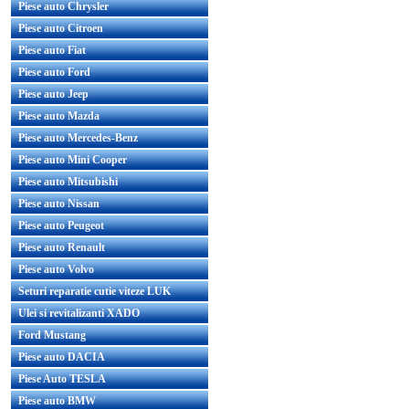
Piese auto Chrysler
Piese auto Citroen
Piese auto Fiat
Piese auto Ford
Piese auto Jeep
Piese auto Mazda
Piese auto Mercedes-Benz
Piese auto Mini Cooper
Piese auto Mitsubishi
Piese auto Nissan
Piese auto Peugeot
Piese auto Renault
Piese auto Volvo
Seturi reparatie cutie viteze LUK
Ulei si revitalizanti XADO
Ford Mustang
Piese auto DACIA
Piese Auto TESLA
Piese auto BMW