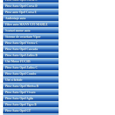
Piese Auto Opel Corsa D
Piese auto Opel Corsa E
Ambreiaje auto
Filtre auto MANN UFI MAHLE
Scuturi motor auto
Sisteme de securitate Viper
Piese Auto Opel Vectra C
Piese Auto Opel Cascada
Piese Auto Opel Zafira B
Ulei Motor FUCHS
Piese Auto Opel Zafira C
Piese Auto Opel Combo
Ulei si lichide
Piese Auto Opel Meriva B
Piese Auto Opel Vivaro
Piese Auto Opel Agila
Piese Auto Opel Tigra B
Piese Auto Opel GT