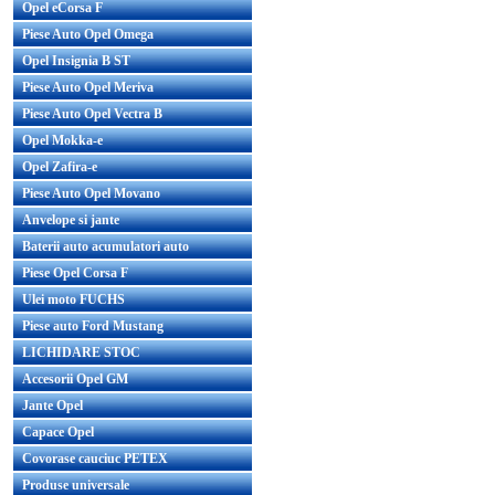
Opel eCorsa F
Piese Auto Opel Omega
Opel Insignia B ST
Piese Auto Opel Meriva
Piese Auto Opel Vectra B
Opel Mokka-e
Opel Zafira-e
Piese Auto Opel Movano
Anvelope si jante
Baterii auto acumulatori auto
Piese Opel Corsa F
Ulei moto FUCHS
Piese auto Ford Mustang
LICHIDARE STOC
Accesorii Opel GM
Jante Opel
Capace Opel
Covorase cauciuc PETEX
Produse universale